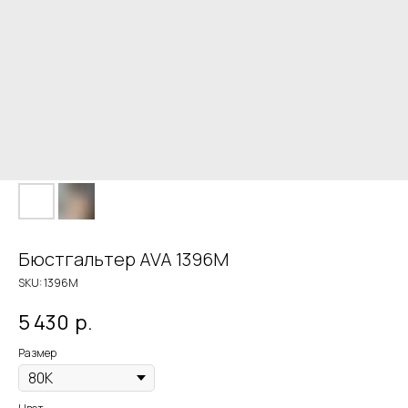
Бюстгальтер AVA 1396M
SKU:
1396M
5 430
р.
Размер