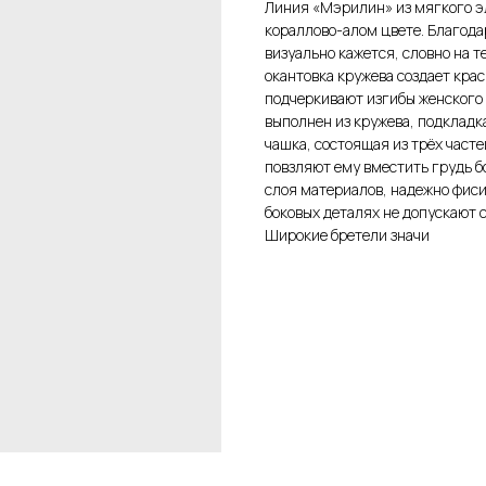
Линия «Мэрилин» из мягкого э
кораллово-алом цвете. Благода
визуально кажется, словно на 
окантовка кружева создает кра
подчеркивают изгибы женского 
выполнен из кружева, подкладк
чашка, состоящая из трёх част
повзляют ему вместить грудь б
слоя материалов, надежно фиси
боковых деталях не допускают 
Широкие бретели значи