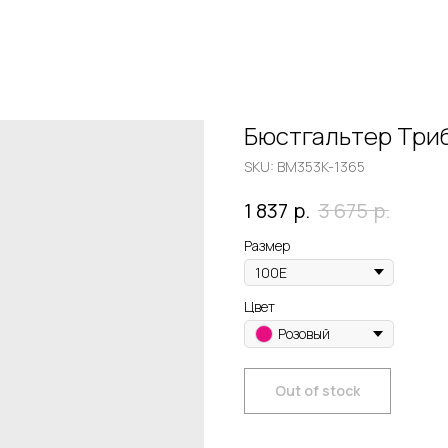
Бюстгальтер Три
SKU:
BM353K-1365
р.
р.
1 837
3 675
Размер
Цвет
Розовый
Out of stock