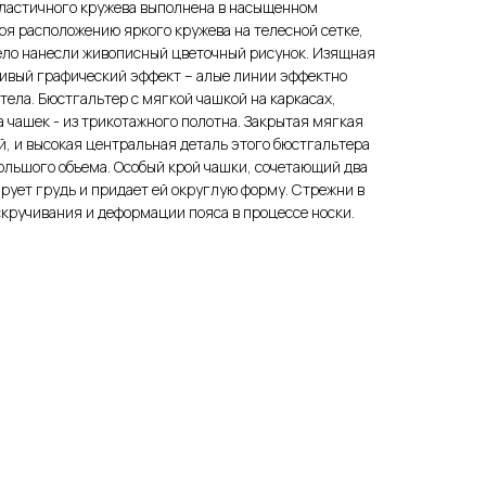
ластичного кружева выполнена в насыщенном
ря расположению яркого кружева на телесной сетке,
тело нанесли живописный цветочный рисунок. Изящная
сивый графический эффект – алые линии эффектно
тела. Бюстгальтер с мягкой чашкой на каркасах,
а чашек - из трикотажного полотна. Закрытая мягкая
ей, и высокая центральная деталь этого бюстгальтера
ольшого объема. Особый крой чашки, сочетающий два
рует грудь и придает ей округлую форму. Стрежни в
скручивания и деформации пояса в процессе носки.