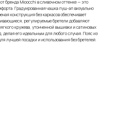
т бренда Mioocchi в сливочном оттенке — это
мфорта. Градуированная чашка пуш-ап визуально
оеная конструкция без каркасов обеспечивает
гивающиеся, регулируемые бретели добавляют
мягкого кружева, утонченной вышивки и сатиновых
, делая его идеальным для любого случая. Пояс из
ля лучшей посадки и использования без бретелей.