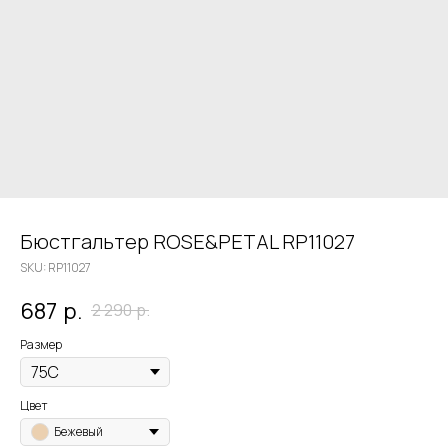
Бюстгальтер ROSE&PETAL RP11027
SKU:
RP11027
687
р.
2 290
р.
Размер
Цвет
Бежевый