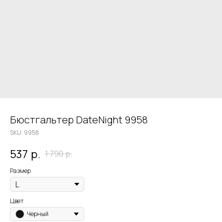
Бюстгальтер DateNight 9958
SKU:
9958
537
р.
1 790
р.
Размер
Цвет
Черный