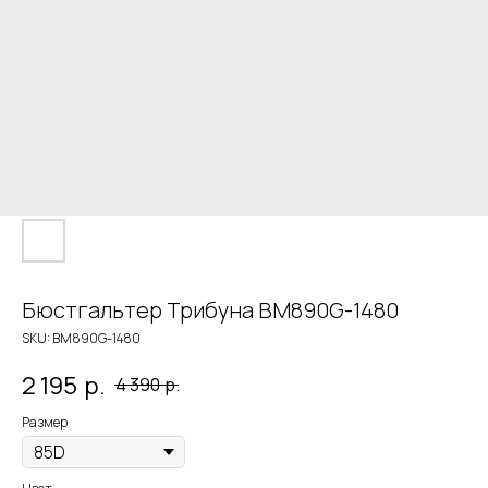
Бюстгальтер Трибуна BM890G-1480
SKU:
BM890G-1480
2 195
р.
4 390
р.
Размер