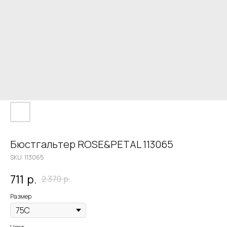
Бюстгальтер ROSE&PETAL 113065
SKU:
113065
711
р.
2 370
р.
Размер