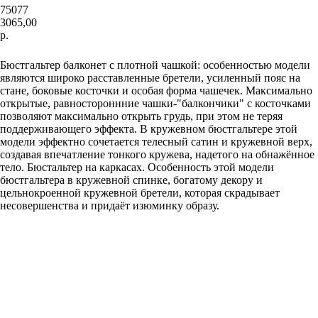
75077
3065,00
р.
ЗАКАЗАТЬ
Бюстгальтер балконет с плотной чашкой: особенностью модели
являются широко расставленные бретели, усиленный пояс на
стане, боковые косточки и особая форма чашечек. Максимально
открытые, равностороннние чашки-"балкончики" с косточками
позволяют максимально открыть грудь, при этом не теряя
поддерживающего эффекта. В кружевном бюстгальтере этой
модели эффектно сочетается телесный сатин и кружевной верх,
создавая впечатление тонкого кружева, надетого на обнажённое
тело. Бюстальтер на каркасах. Особенность этой модели
бюстгальтера в кружевной спинке, богатому декору и
цельнокроенной кружевной бретели, которая скрадывает
несовершенства и придаёт изюминку образу.