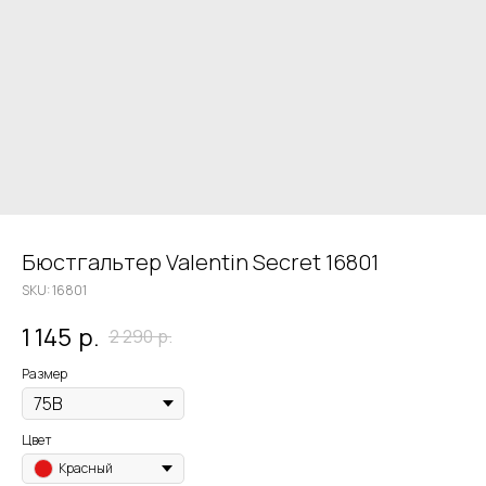
Бюстгальтер Valentin Secret 16801
SKU:
16801
1 145
р.
2 290
р.
Размер
Цвет
Красный