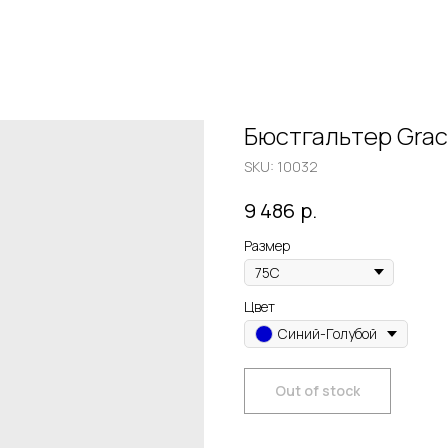
Бюстгальтер Graci
SKU:
10032
р.
9 486
Размер
Цвет
Синий-Голубой
Out of stock