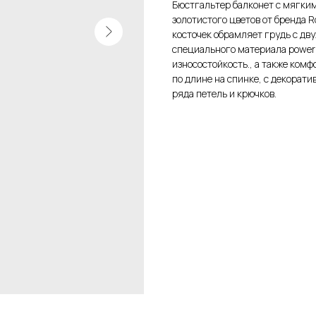
Бюстгальтер балконет с мягким
золотистого цветов от бренда R
косточек обрамляет грудь с дв
специального материала power
износостойкость., а также ком
по длине на спинке, с декорат
ряда петель и крючков.