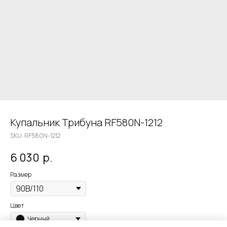
Купальник Трибуна RF580N-1212
SKU:
RF580N-1212
6 030
р.
Размер
Цвет
Черный