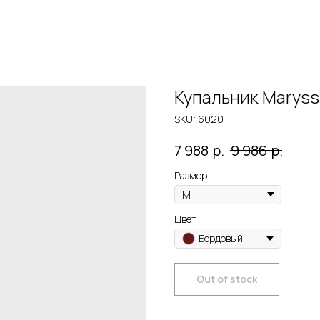
Купальник Maryssi
SKU:
6020
р.
р.
7 988
9 986
Размер
Цвет
Бордовый
Out of stock