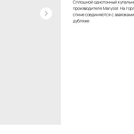
Сплошной однотонный купальни
производителя Maryssil. На го
спине соединяются с завязками
дубляже.