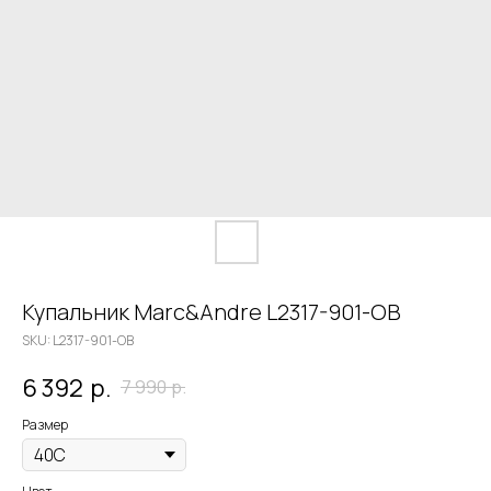
Купальник Marc&Andre L2317-901-OB
SKU:
L2317-901-OB
6 392
р.
7 990
р.
Размер