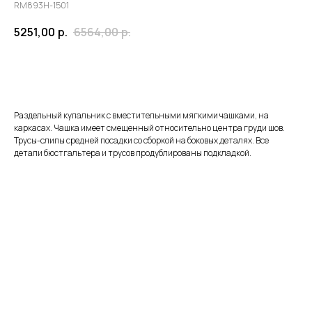
RM893H-1501
5251,00
р.
6564,00
р.
ЗАКАЗАТЬ
Раздельный купальник с вместительными мягкими чашками, на
каркасах. Чашка имеет смещенный относительно центра груди шов.
Трусы-слипы средней посадки со сборкой на боковых деталях. Все
детали бюстгальтера и трусов продублированы подкладкой.