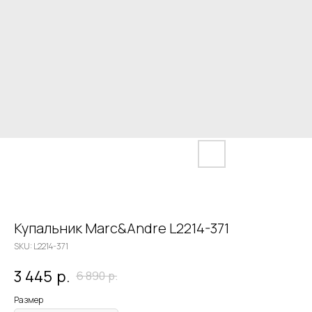
Купальник Marc&Andre L2214-371
SKU:
L2214-371
3 445
р.
6 890
р.
Размер