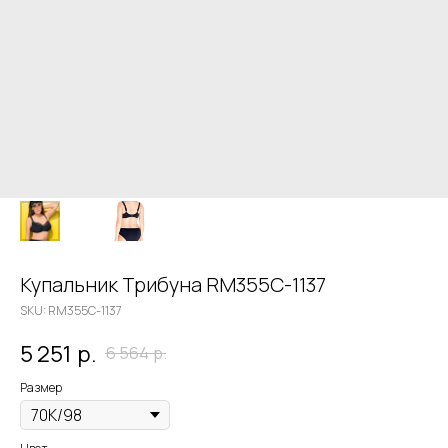
Купальник Трибуна RM355C-1137
SKU:
RM355C-1137
5 251
р.
6 564
р.
Размер