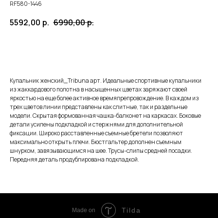
RF580-1446
5592,00
р.
6990,00
р.
ЗАКАЗАТЬ
Купальник женский_Tribuna арт. Идеальные спортивные купальники
из жаккардового полотна в насыщенных цветах заряжают своей
яркостью на еще более активное времяпрепровождение. В каждом из
трех цветов линии представлены как слитные, так и раздельные
модели. Скрытая формованная чашка-балконет на каркасах. Боковые
детали усилены подкладкой и стержнями для дополнительной
фиксации. Широко расставленные съемные бретели позволяют
максимально открыть плечи. Бюстгальтер дополнен съемным
шнурком, завязывающимся на шее. Трусы-слипы средней посадки.
Передняя деталь продублирована подкладкой.
Tilda
Made on