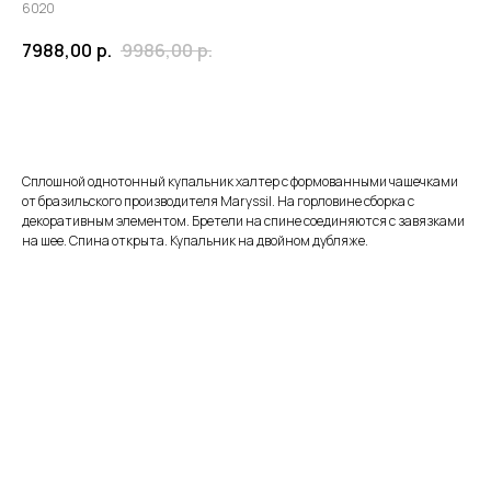
6020
7988,00
р.
9986,00
р.
ЗАКАЗАТЬ
Сплошной однотонный купальник халтер с формованными чашечками
от бразильского производителя Maryssil. На горловине сборка с
декоративным элементом. Бретели на спине соединяются с завязками
на шее. Спина открыта. Купальник на двойном дубляже.