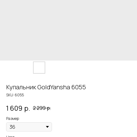
Купальник GoldYansha 6055
SKU:
6055
1 609
р.
2 299
р.
Размер