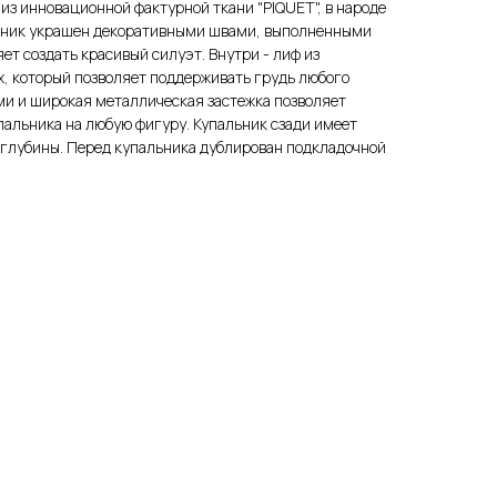
з инновационной фактурной ткани "PIQUET", в народе
льник украшен декоративными швами, выполненными
ет создать красивый силуэт. Внутри - лиф из
х, который позволяет поддерживать грудь любого
ми и широкая металлическая застежка позволяет
пальника на любую фигуру. Купальник сзади имеет
 глубины. Перед купальника дублирован подкладочной