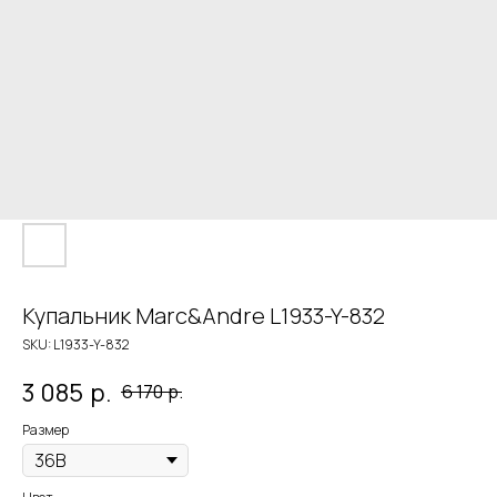
Купальник Marc&Andre L1933-Y-832
SKU:
L1933-Y-832
3 085
р.
6 170
р.
Размер