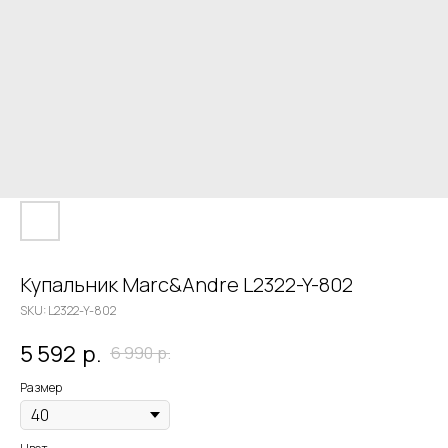
Купальник Marc&Andre L2322-Y-802
SKU:
L2322-Y-802
5 592
р.
6 990
р.
Размер