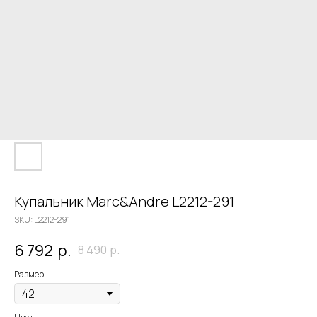
Купальник Marc&Andre L2212-291
SKU:
L2212-291
6 792
р.
8 490
р.
Размер