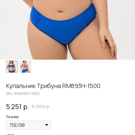
Купальник Трибуна RM893H-1500
SKU:
RM893H-1500
5 251
р.
6 564
р.
Размер