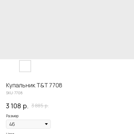
Купальник T&T 7708
SKU:
7708
3 108
р.
3 885
р.
Размер