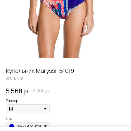
Купальник Maryssil B1019
SKU:
B1019
5 568
р.
6 960
р.
Размер
Цвет
Синий-Голубой