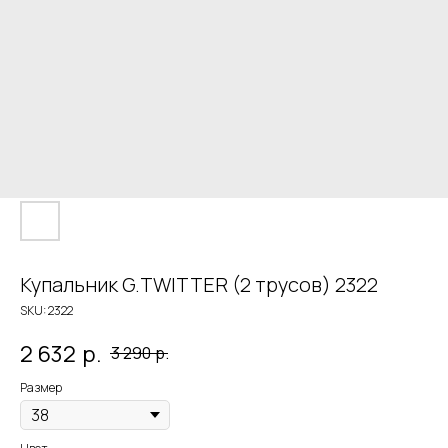
Купальник G.TWITTER (2 трусов) 2322
SKU:
2322
2 632
р.
3 290
р.
Размер