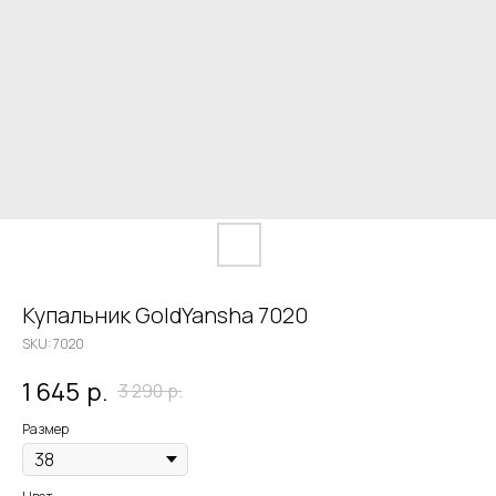
Купальник GoldYansha 7020
SKU:
7020
1 645
р.
3 290
р.
Размер