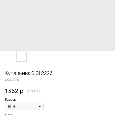
Купальник SiSi 2226
SKU:
2226
1 362
р.
4 540
р.
Размер