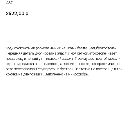
2024
2522,00
р.
ЗАКАЗАТЬ
Боди со скрытыми формованными чашками без пуш-ап, без косточек.
Передняя деталь дублирована эластичной сеткой,что обеспечивает
поддержку и легкий утягивающий эффект. Преимущество этой модели-
скрытая резинка распределяет давление по ножке, не пережимает, не
оставляет следов. Регулируемые бретели. Застежка на ластовице в три
крючка на две позиции. Выполнено из микрофибры.