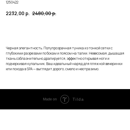
1250422
2232,00
р.
2480,00
р.
ЗАКАЗАТЬ
Черная элегантность. Полупрозрачная туника из тонкой сетки с
глубокими разрезами по бокам и поясом на талии. Невесомая, дышащая
ткань соблазнительно драпируется, эффектно открывая ноги и
подчеркивая купальник. Ваш идеальный наряд для пляжной вечеринки
или похода в SPA — выглядит дорого, смело и неотразимо.
Tilda
Made on