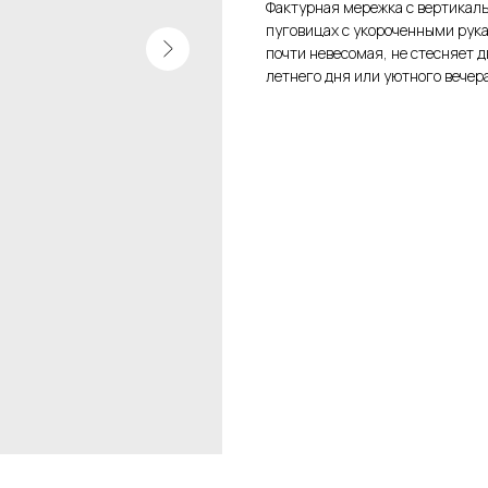
Фактурная мережка с вертикал
пуговицах с укороченными рук
почти невесомая, не стесняет 
летнего дня или уютного вечера