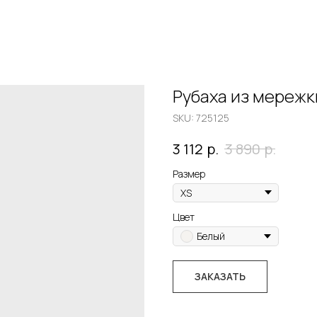
Рубаха из мережк
SKU:
725125
р.
р.
3 112
3 890
Размер
Цвет
Белый
ЗАКАЗАТЬ