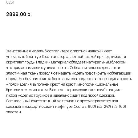
6281
2899,00
р.
ЗАКАЗАТЬ
Женственная модель бюстгальтера с плотной чашкой имеет
уникальный контур. Бюстгальтер с плотной чашкой приподнимает и
округляет грудь. Гладкий материал обладает натуральным блеском,
что придает изделию уникальность. Соблазнительное декольте и
эластичная ткань позволяют надеть модель под открытый облегающий
наряд. Необычная спинка бюстгальтера подчеркивает неординарность
– пояс изделия выполнен крест на крест, многофункциональные
бретели отстегиваются. Бюстгальтер подходит для комбинации с
любой моделью трусиков и идеально сидит под любой одеждой.
Специальный качественный материал не просматривается под
одеждой и комфортно сидит на фигуре. Состав: 60% п/а, 24% п/э, 16%
эластан.