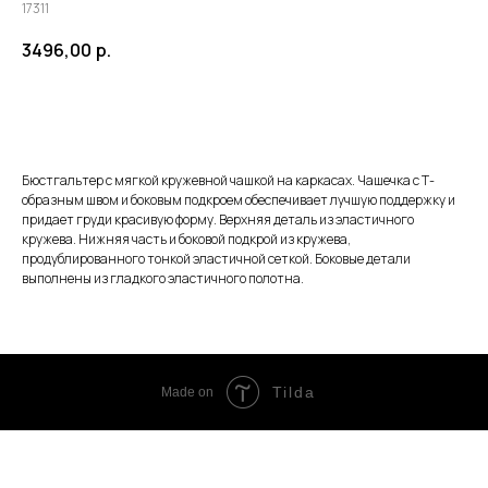
17311
3496,00
р.
ЗАКАЗАТЬ
Бюстгальтер с мягкой кружевной чашкой на каркасах. Чашечка с Т-
образным швом и боковым подкроем обеспечивает лучшую поддержку и
придает груди красивую форму. Верхняя деталь из эластичного
кружева. Нижняя часть и боковой подкрой из кружева,
продублированного тонкой эластичной сеткой. Боковые детали
выполнены из гладкого эластичного полотна.
Tilda
Made on