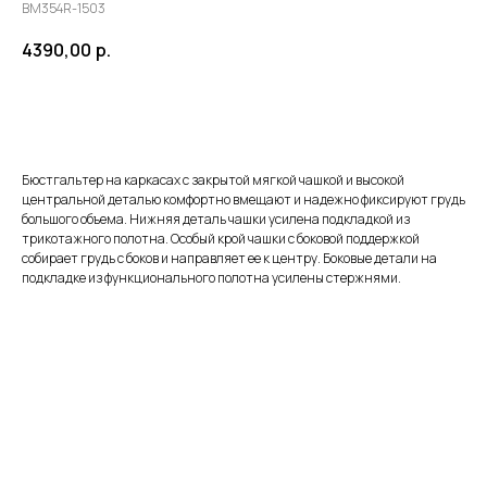
BM354R-1503
4390,00
р.
ЗАКАЗАТЬ
Бюстгальтер на каркасах с закрытой мягкой чашкой и высокой
центральной деталью комфортно вмещают и надежно фиксируют грудь
большого объема. Нижняя деталь чашки усилена подкладкой из
трикотажного полотна. Особый крой чашки с боковой поддержкой
собирает грудь с боков и направляет ее к центру. Боковые детали на
подкладке из функционального полотна усилены стержнями.