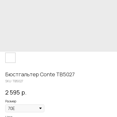
Бюстгальтер Conte TB5027
SKU:
TB5027
2 595
р.
Размер