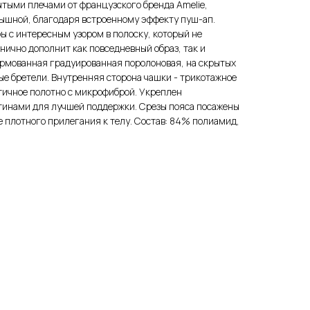
ытыми плечами от французского бренда Amelie,
пышной, благодаря встроенному эффекту пуш-ап.
 с интересным узором в полоску, который не
нично дополнит как повседневный образ, так и
ормованная градуированная поролоновая, на скрытых
е бретели. Внутренняя сторона чашки - трикотажное
стичное полотно с микрофиброй. Укреплен
инами для лучшей поддержки. Срезы пояса посажены
е плотного прилегания к телу. Состав: 84% полиамид,