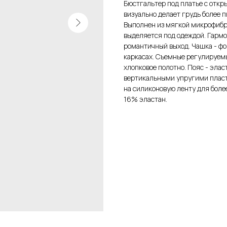
Бюстгальтер под платье с откр
визуально делает грудь более 
Выполнен из мягкой микрофибры
выделяется под одеждой. Гармо
романтичный выход. Чашка - ф
каркасах. Съемные регулируемы
хлопковое полотно. Пояс - эла
вертикальными упругими пласт
на силиконовую ленту для боле
16% эластан.