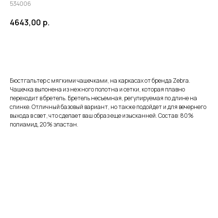
534006
4643,00
р.
ЗАКАЗАТЬ
Бюстгальтер с мягкими чашечками, на каркасах от бренда Zebra.
Чашечка выпонена из нежного полотна и сетки, которая плавно
переходит в бретель. Бретель несъемная, регулируемая по длине на
спинке. Отличный базовый вариант, но также подойдет и для вечернего
выхода в свет, что сделает ваш образ еще изысканней. Состав: 80%
полиамид, 20% эластан.