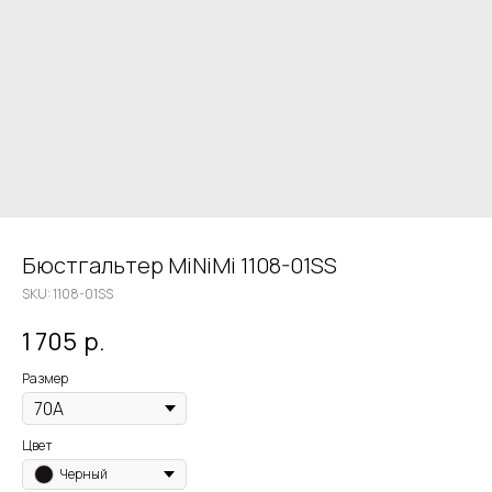
Бюстгальтер MiNiMi 1108-01SS
SKU:
1108-01SS
1 705
р.
Размер
Цвет
Черный