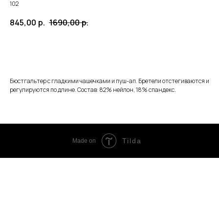
102
845,00
р.
1690,00
р.
ЗАКАЗАТЬ
Бюстгальтер с гладкими чашечками и пуш-ап. Бретели отстегиваются и
регулируются по длине. Состав: 82% нейлон, 18% спандекс.
Tilda
Made on