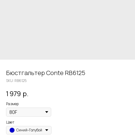
Бюстгальтер Conte RB6125
SKU:
RB6125
1 979
р.
Размер
Цвет
Синий-Голубой