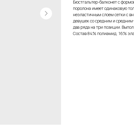
Бюстгальтер-балконет с формов
поролона имеет одинаковую тол
неэластичным слоем сетки с вн
девушек со средним и средним+
два ряда на три позиции. Выполн
Состав:84% полиамид, 16% эла