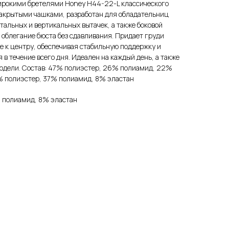
ирокими бретелями Honey H44-22-L классического
закрытыми чашками, разработан для обладательниц
альных и вертикальных вытачек, а также боковой
 облегание бюста без сдавливания. Придает груди
е к центру, обеспечивая стабильную поддержку и
в течение всего дня. Идеален на каждый день, а также
модели. Состав: 47% полиэстер, 26% полиамид, 22%
5% полиэстер, 37% полиамид, 8% эластан
 полиамид, 8% эластан