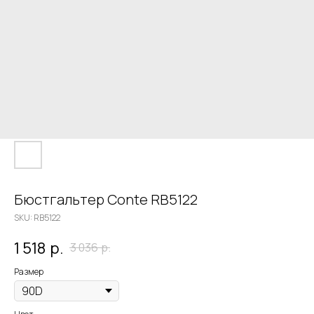
Бюстгальтер Conte RB5122
SKU:
RB5122
1 518
р.
3 036
р.
Размер