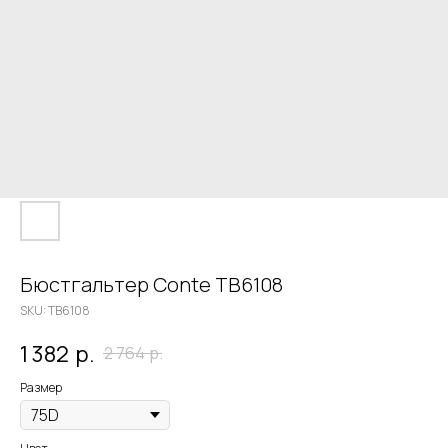
Бюстгальтер Conte TB6108
SKU:
TB6108
1 382
р.
2 764
р.
Размер