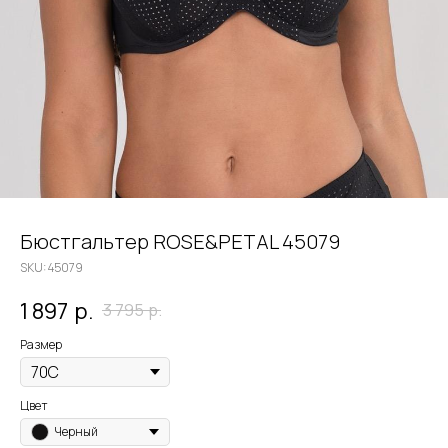
Бюстгальтер ROSE&PETAL 45079
SKU:
45079
1 897
р.
3 795
р.
Размер
Цвет
Черный