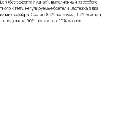
Bari (без эффекта пуш-ап), выполненный из особого
ного к телу. Регулируемые бретели. Застежка в два
 из микрофибры. Состав: 85% полиамид, 15% эластан;
ан; подкладка 90% полиэстер, 10% хлопок.