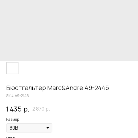
Бюстгальтер Marc&Andre A9-2445
SKU:
A9-2445
1 435
р.
2 870
р.
Размер