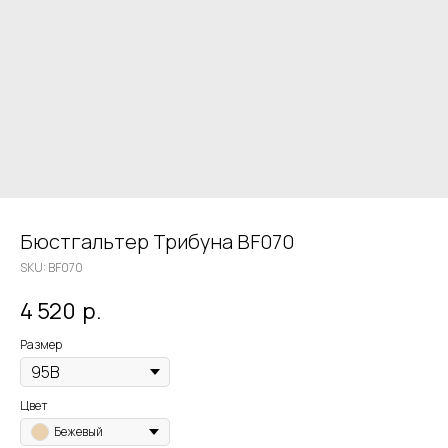
Бюстгальтер Трибуна BF070
SKU:
BF070
4 520
р.
Размер
Цвет
Бежевый